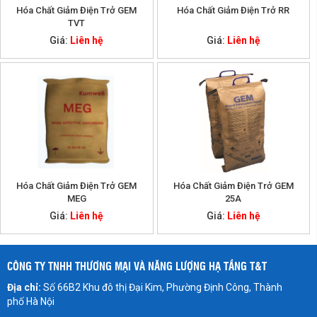
Hóa Chất Giảm Điện Trở GEM
Hóa Chất Giảm Điện Trở RR
TVT
Giá:
Liên hệ
Giá:
Liên hệ
Hóa Chất Giảm Điện Trở GEM
Hóa Chất Giảm Điện Trở GEM
MEG
25A
Giá:
Liên hệ
Giá:
Liên hệ
CÔNG TY TNHH THƯƠNG MẠI VÀ NĂNG LƯỢNG HẠ TẦNG T&T
Địa chỉ:
Số 66B2 Khu đô thị Đại Kim, Phường Định Công, Thành
phố Hà Nội