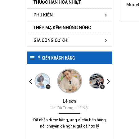
THUỐC HÀN HÓA NHIỆT
Model
PHỤ KIỆN
THÉP MẠ KẼM NHÚNG NÓNG
GIA CÔNG CƠ KHÍ
Ý KIẾN KHÁCH HÀNG
Trịnh Thị Thu Giang
Hàng nhập trực tiếp
Nguyễn Huyền
Quân Minh
Hoàng Hải
Tạ Cảnh
Lê sơn
Hai Bà Trưng - Hà Nội
Đã nhận được hàng, ưng vì cậu bán hàng
nói chuyện dễ nghe! giá cả hợp lý