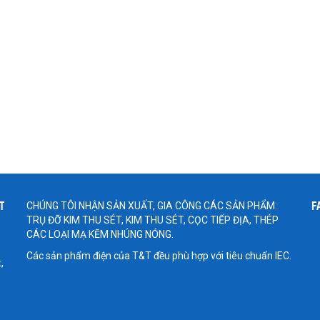
T
F
CHÚNG TÔI NHẬN SẢN XUẤT, GIA CÔNG CÁC SẢN PHẨM:
TRỤ ĐỠ KIM THU SÉT, KIM THU SÉT, CỌC TIẾP ĐỊA, THÉP
CÁC LOẠI MẠ KẼM NHÚNG NÓNG.
Các sản phẩm điện của T&T đều phù hợp với tiêu chuẩn IEC.
,