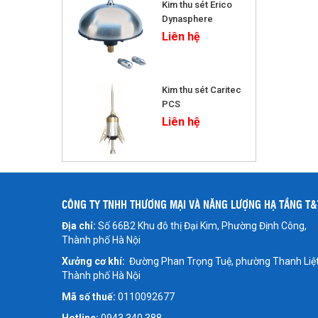
Kim thu sét Erico
Dynasphere
Liên hệ
Kim thu sét Caritec
PCS
Liên hệ
CÔNG TY TNHH THƯƠNG MẠI VÀ NĂNG LƯỢNG HẠ TẦNG T&
Địa chỉ:
Số 66B2 Khu đô thị Đại Kim, Phường Định Công,
Thành phố Hà Nội
Xưởng cơ khí:
Đường Phan Trọng Tuệ, phường Thanh Liệt
Thành phố Hà Nội
Mã số thuế:
0110092677
Hotline:
0943 340 388