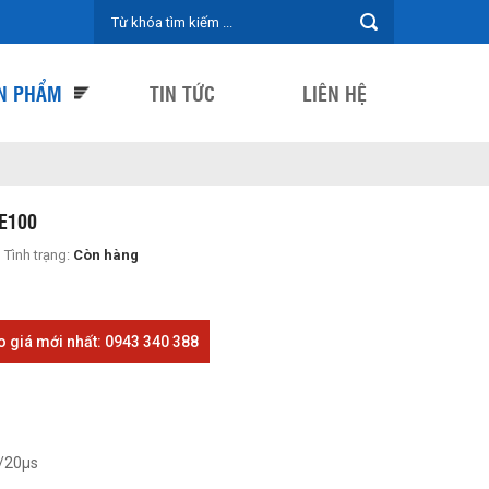
N PHẨM
TIN TỨC
LIÊN HỆ
NE100
Tình trạng:
Còn hàng
o giá mới nhất: 0943 340 388
8/20µs