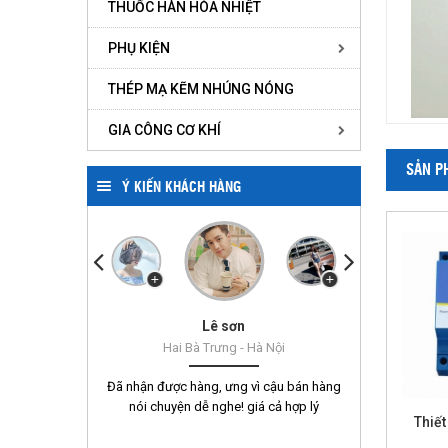
THUỐC HÀN HÓA NHIỆT
PHỤ KIỆN
THÉP MẠ KẼM NHÚNG NÓNG
GIA CÔNG CƠ KHÍ
SẢN P
Ý KIẾN KHÁCH HÀNG
Trịnh Thị Thu Giang
Hàng nhập trực tiếp
Nguyễn Huyền
Quân Minh
Hoàng Hải
Tạ Cảnh
Lê sơn
Hai Bà Trưng - Hà Nội
Đã nhận được hàng, ưng vì cậu bán hàng
nói chuyện dễ nghe! giá cả hợp lý
Thiết