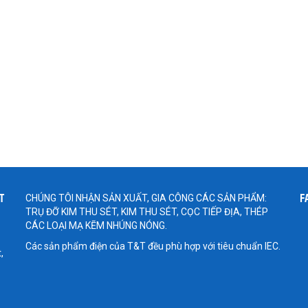
T
F
CHÚNG TÔI NHẬN SẢN XUẤT, GIA CÔNG CÁC SẢN PHẨM:
TRỤ ĐỠ KIM THU SÉT, KIM THU SÉT, CỌC TIẾP ĐỊA, THÉP
CÁC LOẠI MẠ KẼM NHÚNG NÓNG.
Các sản phẩm điện của T&T đều phù hợp với tiêu chuẩn IEC.
,