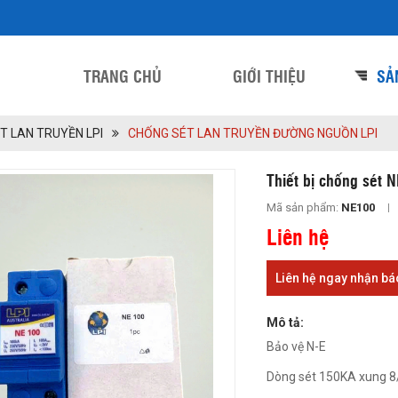
TRANG CHỦ
GIỚI THIỆU
SẢ
T LAN TRUYỀN LPI
CHỐNG SÉT LAN TRUYỀN ĐƯỜNG NGUỒN LPI
Thiết bị chống sét 
Mã sản phẩm:
NE100
Liên hệ
Liên hệ ngay nhận bá
Mô tả:
Bảo vệ N-E
Dòng sét 150KA xung 