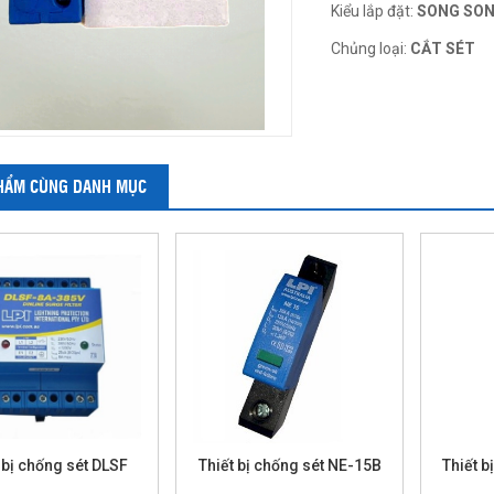
Kiểu lắp đặt:
SONG SO
Chủng loại:
CẮT SÉT
HẨM CÙNG DANH MỤC
 bị chống sét DLSF
Thiết bị chống sét NE-15B
Thiết b